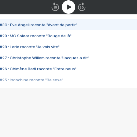
#30 : Eve Angeli raconte "Avant de partir"
#29 : MC Solaar raconte "Bouge de là"
28 : Lorie raconte "Je vais vite"
#27 : Christophe Willem raconte "Jacques a dit"
#26 : Chimène Badi raconte "Entre nous"
#25 : Indochine raconte "3e sexe"
#24 : Zaho raconte "C'est chelou"
#23 : Patrick Bruel raconte "Au café des délices"
#22 : Kyo raconte "Le chemin"
#21 : Nolwenn Leroy raconte "Cassé"
#20 : Patrick Hernandez raconte "Born to be alive"