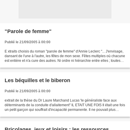
"Parole de femme"
Publié le 21/09/2005 à 00:00
E xtraits choisis du roman "parole de femme" d'Annie Leclerc "... J'envisage,
dansant de l'une à l'autre, les fêtes de mon sexe. Fêtes multiples où chacune
est entière et n'a cure des autres. Ni ordre ni hiérarchie entre elles ; toutes
privilégiées, irremplaçables....
Les béquilles et le biberon
Publié le 21/09/2005 à 00:00
extrait de la thèse du Dr Laure Marchand Lucas 'le généraliste face aux
déterminants de la conduite d'allaitement" IL ETAIT UNE FOIS Il était une fois
un petit garçon qui souffrait d'incapacité permanente. Il ne pouvait plus
marcher. La nécessité étant...
Bricolages, jeux et loisirs : les ressources