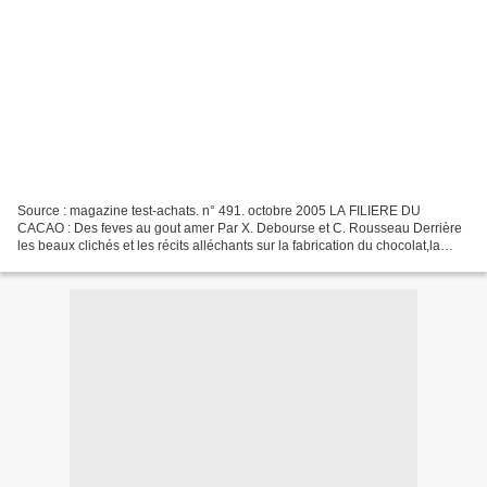
Source : magazine test-achats. n° 491. octobre 2005 LA FILIERE DU
CACAO : Des feves au gout amer Par X. Debourse et C. Rousseau Derrière
les beaux clichés et les récits alléchants sur la fabrication du chocolat,la
réalité est souvent moins douce pour...