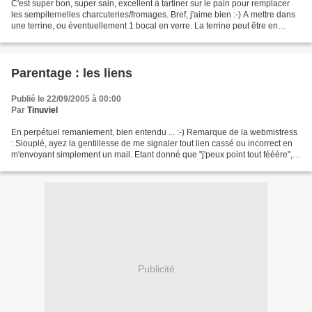
C'est super bon, super sain, excellent à tartiner sur le pain pour remplacer
les sempiternelles charcuteries/fromages. Bref, j'aime bien :-) A mettre dans
une terrine, ou éventuellement 1 bocal en verre. La terrine peut être en
plastique puisque ce pâté...
Parentage : les liens
Publié le 22/09/2005 à 00:00
Par
Tinuviel
En perpétuel remaniement, bien entendu ... :-) Remarque de la webmistress
: Siouplé, ayez la gentillesse de me signaler tout lien cassé ou incorrect en
m'envoyant simplement un mail. Etant donné que "j'peux point tout fééére",
ce geste simple et civique...
Publicité