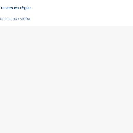
 toutes les règles
s les jeux vidéo
us choquant de Rockstar ? - Le scandale BULLY
e plus moche de Steam
du RÊVE tourne au CAUCHEMAR
pendant 8 heures
it… à tort
umiliés par un jeu vidéo
ire - Final Fantasy 8
ti un empire - Age of Empires
story DOFUS
tard, il crée l'un des pires jeux de tous les temps, MindsEye.