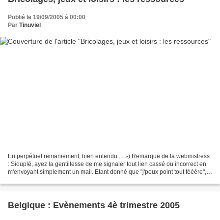
Publié le 19/09/2005 à 00:00
Par
Tinuviel
En perpétuel remaniement, bien entendu ... :-) Remarque de la webmistress
: Siouplé, ayez la gentillesse de me signaler tout lien cassé ou incorrect en
m'envoyant simplement un mail. Etant donné que "j'peux point tout fééére",
ce geste simple et civique...
Belgique : Evènements 4è trimestre 2005